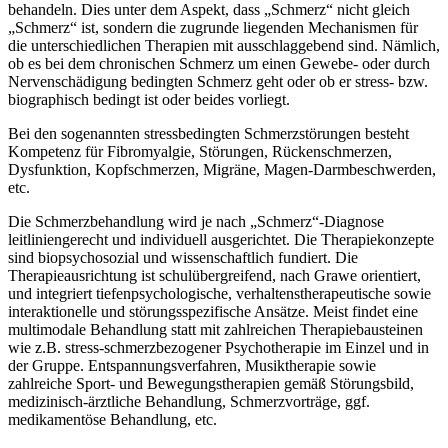
behandeln. Dies unter dem Aspekt, dass „Schmerz“ nicht gleich
„Schmerz“ ist, sondern die zugrunde liegenden Mechanismen für
die unterschiedlichen Therapien mit ausschlaggebend sind. Nämlich,
ob es bei dem chronischen Schmerz um einen Gewebe- oder durch
Nervenschädigung bedingten Schmerz geht oder ob er stress- bzw.
biographisch bedingt ist oder beides vorliegt.
Bei den sogenannten stressbedingten Schmerzstörungen besteht
Kompetenz für Fibromyalgie, Störungen, Rückenschmerzen,
Dysfunktion, Kopfschmerzen, Migräne, Magen-Darmbeschwerden,
etc.
Die Schmerzbehandlung wird je nach „Schmerz“-Diagnose
leitliniengerecht und individuell ausgerichtet. Die Therapiekonzepte
sind biopsychosozial und wissenschaftlich fundiert. Die
Therapieausrichtung ist schulübergreifend, nach Grawe orientiert,
und integriert tiefenpsychologische, verhaltenstherapeutische sowie
interaktionelle und störungsspezifische Ansätze. Meist findet eine
multimodale Behandlung statt mit zahlreichen Therapiebausteinen
wie z.B. stress-schmerzbezogener Psychotherapie im Einzel und in
der Gruppe. Entspannungsverfahren, Musiktherapie sowie
zahlreiche Sport- und Bewegungstherapien gemäß Störungsbild,
medizinisch-ärztliche Behandlung, Schmerzvorträge, ggf.
medikamentöse Behandlung, etc.