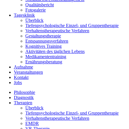
Qualitätsbericht
Fotogalerie
Tagesklinik
Überblick
Tiefenpsychologische Einzel- und Gruppentherapie
Verhaltenstherapeutische Verfahren
Gestaltungstherapie
Entspannungsverfahren
Kognitives Training
Aktivitäten des täglichen Lebens
Medikamententraining
Ernährungsberatung
Aufnahme
Veranstaltungen
Kontakt
Jobs
Philosophie
Diagnostik
Therapien
Überblick
Tiefenpsychologische Einzel- und Gruppentherapie
Verhaltenstherapeutische Verfahren
EMDR
VR-Therapie