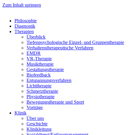
Zum Inhalt springen
Philosophie
Diagnostik
Therapien
Überblick
Tiefenpsychologische Einzel- und Gruppentherapie
Verhaltenstherapeutische Verfahren
EMDR
VR-Therapie
Musiktherapie
Gestaltungstherapie
Biofeedback
Entspannungsverfahren
Lichttherapie
Schmerztherapie
Physiotherapie
Bewegungstherapie und Sport
Vorträge
Klinik
Über uns
Geschichte
Klinikleitung
Sozialdienst/Entlassmanagement