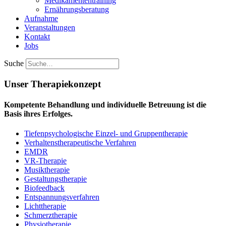
Medikamententraining
Ernährungsberatung
Aufnahme
Veranstaltungen
Kontakt
Jobs
Suche
Unser Therapie­konzept
Kompetente Behandlung und individuelle Betreuung ist die
Basis ihres Erfolges.
Tiefenpsychologische Einzel- und Gruppentherapie
Verhaltenstherapeutische Verfahren
EMDR
VR-Therapie
Musiktherapie
Gestaltungstherapie
Biofeedback
Entspannungsverfahren
Lichttherapie
Schmerztherapie
Physiotherapie