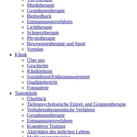
Musiktherapie
Gestaltungstherapie
Biofeedback
Entspannungsverfahren
Lichttherapie
Schmerztherapie
Physiotherapie
Bewegungstherapie und Sport
Vorträge
Klinik
Über uns
Geschichte
Klinikleitung
Sozialdienst/Entlassmanagement
Qualitätsbericht
Fotogalerie
Tagesklinik
Überblick
Tiefenpsychologische Einzel- und Gruppentherapie
Verhaltenstherapeutische Verfahren
Gestaltungstherapie
Entspannungsverfahren
Kognitives Training
Aktivitäten des täglichen Lebens